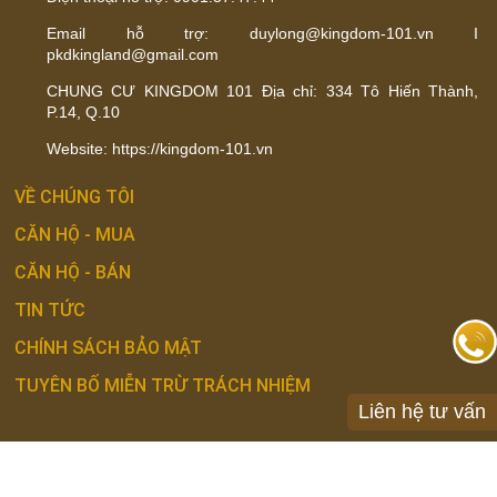
Email hỗ trợ: duylong@kingdom-101.vn I
pkdkingland@gmail.com
CHUNG CƯ KINGDOM 101 Địa chỉ: 334 Tô Hiến Thành,
P.14, Q.10
Website: https://kingdom-101.vn
VỀ CHÚNG TÔI
CĂN HỘ - MUA
CĂN HỘ - BÁN
TIN TỨC
CHÍNH SÁCH BẢO MẬT
TUYÊN BỐ MIỄN TRỪ TRÁCH NHIỆM
Liên hệ tư vấn
Chúng tôi cung cấp dịch vụ môi giới tự do cho các hoạt động chuyển