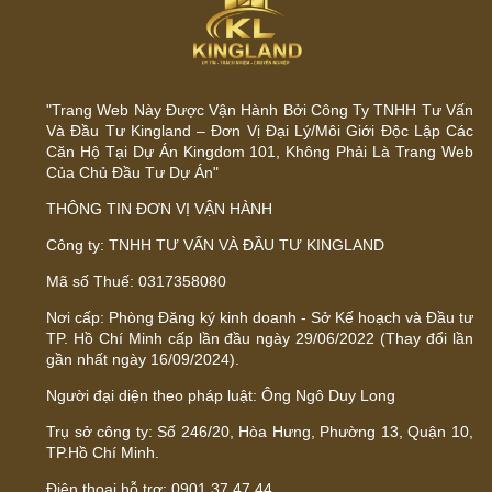
"Trang Web Này Được Vận Hành Bởi Công Ty TNHH Tư Vấn
Và Đầu Tư Kingland – Đơn Vị Đại Lý/Môi Giới Độc Lập Các
Căn Hộ Tại Dự Án Kingdom 101, Không Phải Là Trang Web
Của Chủ Đầu Tư Dự Án"
THÔNG TIN ĐƠN VỊ VẬN HÀNH
Công ty: TNHH TƯ VẤN VÀ ĐẦU TƯ KINGLAND
Mã số Thuế: 0317358080
Nơi cấp: Phòng Đăng ký kinh doanh - Sở Kế hoạch và Đầu tư
TP. Hồ Chí Minh cấp lần đầu ngày 29/06/2022 (Thay đổi lần
gần nhất ngày 16/09/2024).
Người đại diện theo pháp luật: Ông Ngô Duy Long
Trụ sở công ty: Số 246/20, Hòa Hưng, Phường 13, Quận 10,
TP.Hồ Chí Minh.
Điện thoại hỗ trợ: 0901.37.47.44