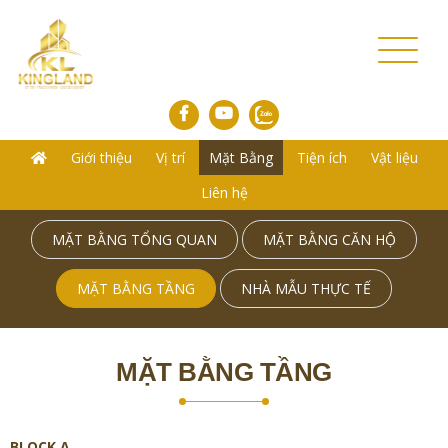
Toggl
naviga
Giới thiệu
Vị trí
Mặt Bằng
Tiện ích
Vật liệu
Liên hệ
MẶT BẰNG TỔNG QUAN
MẶT BẰNG CĂN HỘ
MẶT BẰNG TẦNG
NHÀ MẪU THỰC TẾ
MẶT BẰNG TẦNG
BLOCK A