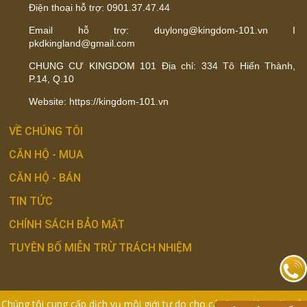
Điện thoại hỗ trợ: 0901.37.47.44
Email hỗ trợ: duylong@kingdom-101.vn I
pkdkingland@gmail.com
CHUNG CƯ KINGDOM 101 Địa chỉ: 334 Tô Hiến Thành,
P.14, Q.10
Website: https://kingdom-101.vn
VỀ CHÚNG TÔI
CĂN HỘ - MUA
CĂN HỘ - BÁN
TIN TỨC
CHÍNH SÁCH BẢO MẬT
TUYÊN BỐ MIỄN TRỪ TRÁCH NHIỆM
Chúng tôi cung cấp dịch vụ môi giới tự do cho các hoạt động chuyển