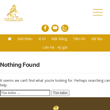
Toggl
naviga
Giới thiệu
Vị trí
Mặt Bằng
Tiện ích
Vật liệu
Liên hệ - Ký gửi
Nothing Found
It seems we can’t find what you’re looking for. Perhaps searching can
help.
Tìm
kiếm
cho: