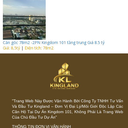
Căn góc 78m2 -2PN Kingdom 101 tầng trung Giá 8.5 tỷ
Giá: 8,5tỷ
|
Diện tích: 78m2
"Trang Web Này Được Vận Hành Bởi Công Ty TNHH Tư Vấn
Và Đầu Tư Kingland – Đơn Vị Đại Lý/Môi Giới Độc Lập Các
Căn Hộ Tại Dự Án Kingdom 101, Không Phải Là Trang Web
Của Chủ Đầu Tư Dự Án"
THÔNG TIN ĐƠN VỊ VẬN HÀNH