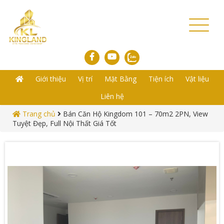
Toggl
naviga
Giới thiệu
Vị trí
Mặt Bằng
Tiện ích
Vật liệu
Liên hệ
Trang chủ
Bán Căn Hộ Kingdom 101 – 70m2 2PN, View
Tuyệt Đẹp, Full Nội Thất Giá Tốt