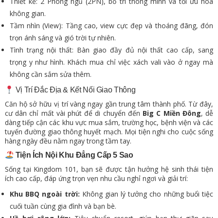
Thiết kế: 2 Phòng ngủ (2PN), bố trí thông minh và tối ưu hóa
không gian.
Tầm nhìn (View): Tầng cao, view cực đẹp và thoáng đãng, đón
trọn ánh sáng và gió trời tự nhiên.
Tình trạng nội thất: Bàn giao đầy đủ nội thất cao cấp, sang
trọng y như hình. Khách mua chỉ việc xách vali vào ở ngay mà
không cần sắm sửa thêm.
Vị Trí Đắc Địa & Kết Nối Giao Thông
Căn hộ sở hữu vị trí vàng ngay gần trung tâm thành phố. Từ đây,
cư dân chỉ mất vài phút để di chuyển đến
Big C Miền Đông
, dễ
dàng tiếp cận các khu vực mua sắm, trường học, bệnh viện và các
tuyến đường giao thông huyết mạch. Mọi tiện nghi cho cuộc sống
hàng ngày đều nằm ngay trong tầm tay.
Tiện Ích Nội Khu Đẳng Cấp 5 Sao
Sống tại Kingdom 101, bạn sẽ được tận hưởng hệ sinh thái tiện
ích cao cấp, đáp ứng trọn vẹn nhu cầu nghỉ ngơi và giải trí:
Khu BBQ ngoài trời:
Không gian lý tưởng cho những buổi tiệc
cuối tuần cùng gia đình và bạn bè.