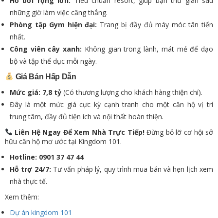
Hồ bơi rộng lớn:
Tiêu chuẩn resort, giúp bạn thư giãn sau
những giờ làm việc căng thẳng.
Phòng tập Gym hiện đại:
Trang bị đầy đủ máy móc tân tiến
nhất.
Công viên cây xanh:
Không gian trong lành, mát mẻ để dạo
bộ và tập thể dục mỗi ngày.
Giá Bán Hấp Dẫn
Mức giá:
7,8 tỷ
(Có thương lượng cho khách hàng thiện chí).
Đây là một mức giá cực kỳ cạnh tranh cho một căn hộ vị trí
trung tâm, đầy đủ tiện ích và nội thất hoàn thiện.
Liên Hệ Ngay Để Xem Nhà Trực Tiếp!
Đừng bỏ lỡ cơ hội sở
hữu căn hộ mơ ước tại Kingdom 101.
Hotline:
0901 37 47 44
Hỗ trợ 24/7:
Tư vấn pháp lý, quy trình mua bán và hẹn lịch xem
nhà thực tế.
Xem thêm:
Dự án kingdom 101