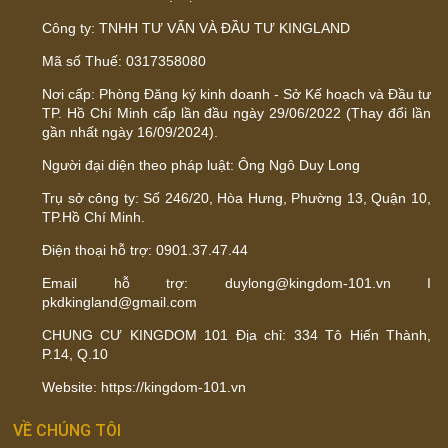
Công ty: TNHH TƯ VẤN VÀ ĐẦU TƯ KINGLAND
Mã số Thuế: 0317358080
Nơi cấp: Phòng Đăng ký kinh doanh - Sở Kế hoạch và Đầu tư
TP. Hồ Chí Minh cấp lần đầu ngày 29/06/2022 (Thay đổi lần
gần nhất ngày 16/09/2024).
Người đại diện theo pháp luật: Ông Ngô Duy Long
Trụ sở công ty: Số 246/20, Hòa Hưng, Phường 13, Quận 10,
TP.Hồ Chí Minh.
Điện thoại hỗ trợ: 0901.37.47.44
Email hỗ trợ: duylong@kingdom-101.vn I
pkdkingland@gmail.com
CHUNG CƯ KINGDOM 101 Địa chỉ: 334 Tô Hiến Thành,
P.14, Q.10
Website: https://kingdom-101.vn
VỀ CHÚNG TÔI