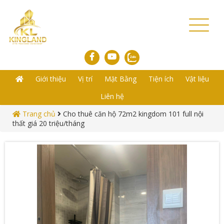
Toggl
naviga
Giới thiệu
Vị trí
Mặt Bằng
Tiện ích
Vật liệu
Liên hệ
Trang chủ
Cho thuê căn hộ 72m2 kingdom 101 full nội
thất giá 20 triệu/tháng