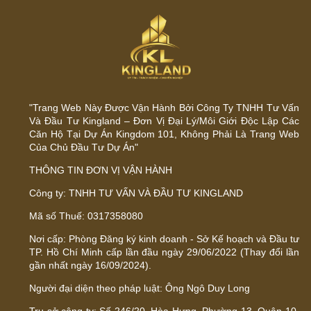
"Trang Web Này Được Vận Hành Bởi Công Ty TNHH Tư Vấn
Và Đầu Tư Kingland – Đơn Vị Đại Lý/Môi Giới Độc Lập Các
Căn Hộ Tại Dự Án Kingdom 101, Không Phải Là Trang Web
Của Chủ Đầu Tư Dự Án"
THÔNG TIN ĐƠN VỊ VẬN HÀNH
Công ty: TNHH TƯ VẤN VÀ ĐẦU TƯ KINGLAND
Mã số Thuế: 0317358080
Nơi cấp: Phòng Đăng ký kinh doanh - Sở Kế hoạch và Đầu tư
TP. Hồ Chí Minh cấp lần đầu ngày 29/06/2022 (Thay đổi lần
gần nhất ngày 16/09/2024).
Người đại diện theo pháp luật: Ông Ngô Duy Long
Trụ sở công ty: Số 246/20, Hòa Hưng, Phường 13, Quận 10,