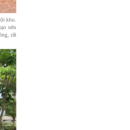
nội khu.
tạo nên
ng, rất