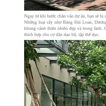
Ngay từ khi bước chân vào dự án, bạn sẽ bị 
Những loại cây như Bàng Đài Loan, Dương
khung cảnh thiên nhiên đẹp và trong lành. Ở
thích hợp cho cư dân dạo bộ, tập thể dục.