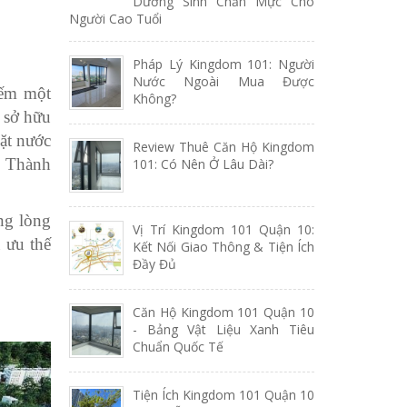
Dưỡng Sinh Chẩn Mực Cho
Người Cao Tuổi
Pháp Lý Kingdom 101: Người
Nước Ngoài Mua Được
iếm một
Không?
 sở hữu
ặt nước
Review Thuê Căn Hộ Kingdom
i Thành
101: Có Nên Ở Lâu Dài?
ng lòng
Vị Trí Kingdom 101 Quận 10:
 ưu thế
Kết Nối Giao Thông & Tiện Ích
Đầy Đủ
Căn Hộ Kingdom 101 Quận 10
- Bảng Vật Liệu Xanh Tiêu
Chuẩn Quốc Tế
Tiện Ích Kingdom 101 Quận 10