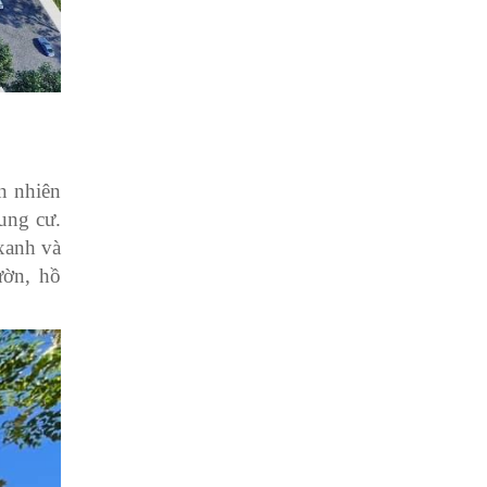
n nhiên
ung cư.
xanh và
ườn, hồ