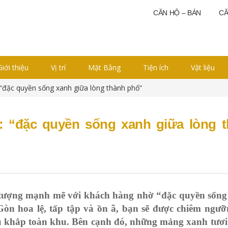
CĂN HỘ – BÁN
CĂ
Giới thiệu
Vị trí
Mặt Bằng
Tiện ích
Vật liệu
“đặc quyền sống xanh giữa lòng thành phố”
 “đặc quyền sống xanh giữa lòng 
tượng mạnh mẽ với khách hàng nhờ “đặc quyền sống
Gòn hoa lệ, tấp tập và ồn ã, bạn sẽ được chiêm ngư
ủ khắp toàn khu. Bên cạnh đó, những mảng xanh tươi