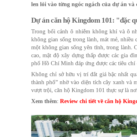
len lỏi vào từng ngóc ngách của dự án và
Dự án căn hộ Kingdom 101: "đặc qu
Trong bối cảnh ô nhiễm không khí và ô nh
không gian sống trong lành, mát mẻ, nhiều 
một không gian sống yên tĩnh, trong lành. C
cao, mật độ xây dựng thấp được các gia đì
phố Hồ Chí Minh đáp ứng được các tiêu chí
Không chỉ sở hữu vị trí đắt giá bậc nhất 
thành phố” nhờ vào diện tích cây xanh và 
vượt trội, căn hộ Kingdom 101 thực sự là nơi
Xem thêm
:
Review chi tiết về căn hộ Kin