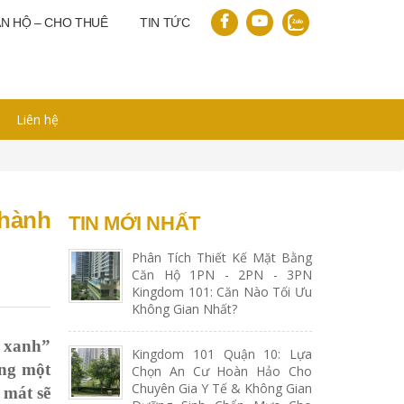
N HỘ – CHO THUÊ
TIN TỨC
Liên hệ
thành
TIN MỚI NHẤT
Phân Tích Thiết Kế Mặt Bằng
Căn Hộ 1PN - 2PN - 3PN
Kingdom 101: Căn Nào Tối Ưu
Không Gian Nhất?
 xanh”
Kingdom 101 Quận 10: Lựa
ỡng một
Chọn An Cư Hoàn Hảo Cho
Chuyên Gia Y Tế & Không Gian
 mát sẽ