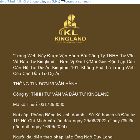
rộng 78m2 full nội thất cao cấp
,
giá 5.9 tỷ
Leave a comment
Bán
căn
góc
Kingdom
101
rộng
78m2
full
nội
thất
cao
cấp,
"Trang Web Này Được Vận Hành Bởi Công Ty TNHH Tư Vấn
giá
8,6
Và Đầu Tư Kingland – Đơn Vị Đại Lý/Môi Giới Độc Lập Các
tỷ
Căn Hộ Tại Dự Án Kingdom 101, Không Phải Là Trang Web
Của Chủ Đầu Tư Dự Án"
THÔNG TIN ĐƠN VỊ VẬN HÀNH
Công ty: TNHH TƯ VẤN VÀ ĐẦU TƯ KINGLAND
Mã số Thuế: 0317358080
Nơi cấp: Phòng Đăng ký kinh doanh - Sở Kế hoạch và Đầu tư
TP. Hồ Chí Minh cấp lần đầu ngày 29/06/2022 (Thay đổi lần
gần nhất ngày 16/09/2024).
Người đại diện theo pháp luật: Ông Ngô Duy Long