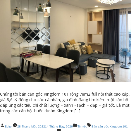
Chúng tôi bán căn góc Kingdom 101 rộng 78m2 full nội thất cao cấp,
giá 8,6 tỷ đồng cho các cá nhân, gia đình đang tìm kiếm một căn hộ
đáp ứng các tiêu chí chất lượng – xanh –sạch – đẹp – giá tốt. Là một
trong các căn hộ thuộc dự án Kingdom […]
Posted
Posted
Tags:
Editor
28 Tháng Một, 2022
14 Tháng Bảy, 2026
Tin tức
Bán căn góc Kingdom 101
by
in
on