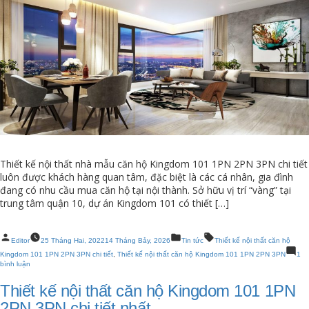
Thiết kế nội thất nhà mẫu căn hộ Kingdom 101 1PN 2PN 3PN chi tiết
luôn được khách hàng quan tâm, đặc biệt là các cá nhân, gia đình
đang có nhu cầu mua căn hộ tại nội thành. Sở hữu vị trí “vàng” tại
trung tâm quận 10, dự án Kingdom 101 có thiết […]
Posted
Posted
Tags:
Editor
25 Tháng Hai, 2022
14 Tháng Bảy, 2026
Tin tức
Thiết kế nội thất căn hộ
by
in
Kingdom 101 1PN 2PN 3PN chi tiết
,
Thiết kế nội thất căn hộ Kingdom 101 1PN 2PN 3PN
1
ở
bình luận
Thiết
kế
Thiết kế nội thất căn hộ Kingdom 101 1PN
nội
thất
2PN 3PN chi tiết nhất