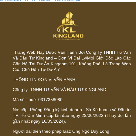
Thiết
kế
nội
thất
căn
hộ
Kingdom
101
1PN
2PN
3PN
chi
"Trang Web Này Được Vận Hành Bởi Công Ty TNHH Tư Vấn
tiết
nhất
Và Đầu Tư Kingland – Đơn Vị Đại Lý/Môi Giới Độc Lập Các
Căn Hộ Tại Dự Án Kingdom 101, Không Phải Là Trang Web
Của Chủ Đầu Tư Dự Án"
THÔNG TIN ĐƠN VỊ VẬN HÀNH
Công ty: TNHH TƯ VẤN VÀ ĐẦU TƯ KINGLAND
Mã số Thuế: 0317358080
Nơi cấp: Phòng Đăng ký kinh doanh - Sở Kế hoạch và Đầu tư
TP. Hồ Chí Minh cấp lần đầu ngày 29/06/2022 (Thay đổi lần
gần nhất ngày 16/09/2024).
Người đại diện theo pháp luật: Ông Ngô Duy Long