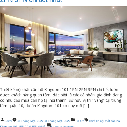
nhà
mẫu
căn
hộ
Kingdom
101
1PN
2PN
3PN
chi
tiết
Thiết kế nội thất căn hộ Kingdom 101 1PN 2PN 3PN chi tiết luôn
được khách hàng quan tâm, đặc biệt là các cá nhân, gia đình đang
có nhu cầu mua căn hộ tại nội thành. Sở hữu vị trí “ vàng” tại trung
tâm quận 10, dự án Kingdom 101 có quy mô […]
Posted
Posted
Tags:
Editor
28 Tháng Một, 2022
28 Tháng Một, 2022
Tin tức
Thiết kế nội thất căn hộ
by
in
on
Kingdom 101 1PN 2PN 3PN chi tiết
Leave a comment