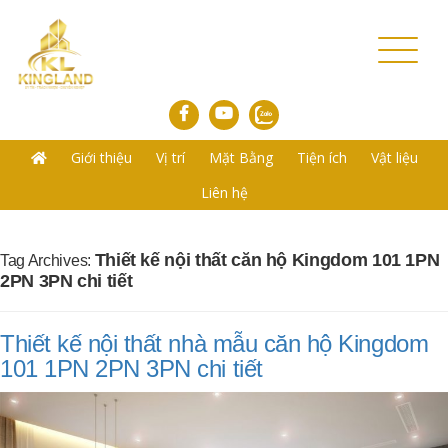
Toggl
naviga
Giới thiệu
Vị trí
Mặt Bằng
Tiện ích
Vật liệu
Liên hệ
Thiết kế nội thất căn hộ Kingdom 101 1PN
Tag Archives:
2PN 3PN chi tiết
Thiết kế nội thất nhà mẫu căn hộ Kingdom
101 1PN 2PN 3PN chi tiết